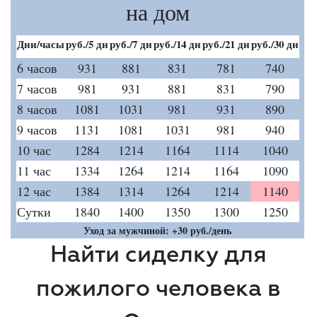
на дом
Дни/часы
руб./5 дн
руб./7 дн
руб./14 дн
руб./21 дн
руб./30 дн
6 часов
931
881
831
781
740
7 часов
981
931
881
831
790
8 часов
1081
1031
981
931
890
9 часов
1131
1081
1031
981
940
10 час
1284
1214
1164
1114
1040
11 час
1334
1264
1214
1164
1090
12 час
1384
1314
1264
1214
1140
Сутки
1840
1400
1350
1300
1250
Уход за мужчиной: +30 руб./день
Найти сиделку для
пожилого человека в